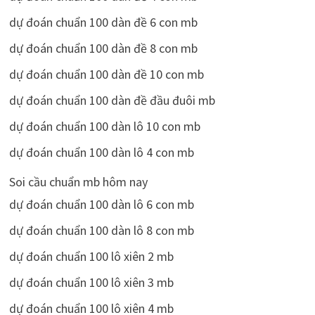
dự đoán chuẩn 100 dàn đề 6 con mb
dự đoán chuẩn 100 dàn đề 8 con mb
dự đoán chuẩn 100 dàn đề 10 con mb
dự đoán chuẩn 100 dàn đề đầu đuôi mb
dự đoán chuẩn 100 dàn lô 10 con mb
dự đoán chuẩn 100 dàn lô 4 con mb
Soi cầu chuẩn mb hôm nay
dự đoán chuẩn 100 dàn lô 6 con mb
dự đoán chuẩn 100 dàn lô 8 con mb
dự đoán chuẩn 100 lô xiên 2 mb
dự đoán chuẩn 100 lô xiên 3 mb
dự đoán chuẩn 100 lô xiên 4 mb