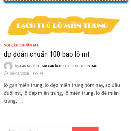
SOI CẦU CHUẨN MT
dự đoán chuẩn 100 bao lô mt
by
cau soi mb - soi cau lo de chinh xac mien bac
06/08/2026
98
lô gan miền trung, lô đẹp miền trung hôm nay, sớ đầu
đuôi mt, lô đẹp miền trung, lô miền trung, lô đề miền
trung, …