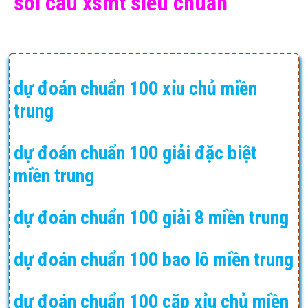
soi cầu xsmt siêu chuẩn
dự đoán chuẩn 100 xỉu chủ miền
trung
dự đoán chuẩn 100 giải đặc biệt
miền trung
dự đoán chuẩn 100 giải 8 miền trung
dự đoán chuẩn 100 bao lô miền trung
dự đoán chuẩn 100 cặp xỉu chủ miền