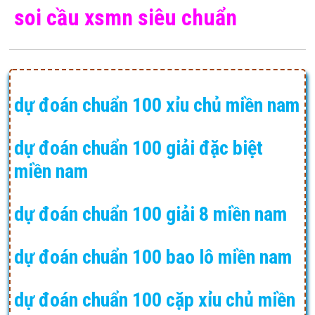
soi cầu xsmn siêu chuẩn
dự đoán chuẩn 100 xỉu chủ miền nam
dự đoán chuẩn 100 giải đặc biệt
miền nam
dự đoán chuẩn 100 giải 8 miền nam
dự đoán chuẩn 100 bao lô miền nam
dự đoán chuẩn 100 cặp xỉu chủ miền