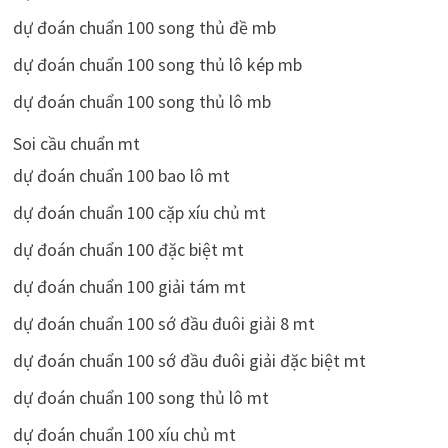
dự đoán chuẩn 100 song thủ đề mb
dự đoán chuẩn 100 song thủ lô kép mb
dự đoán chuẩn 100 song thủ lô mb
Soi cầu chuẩn mt
dự đoán chuẩn 100 bao lô mt
dự đoán chuẩn 100 cặp xíu chủ mt
dự đoán chuẩn 100 đặc biệt mt
dự đoán chuẩn 100 giải tám mt
dự đoán chuẩn 100 sớ đầu đuôi giải 8 mt
dự đoán chuẩn 100 sớ đầu đuôi giải đặc biệt mt
dự đoán chuẩn 100 song thủ lô mt
dự đoán chuẩn 100 xíu chủ mt