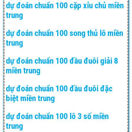
dự đoán chuẩn 100 cặp xỉu chủ miền
trung
dự đoán chuẩn 100 song thủ lô miền
trung
dự đoán chuẩn 100 đầu đuôi giải 8
miền trung
dự đoán chuẩn 100 đầu đuôi đặc
biệt miền trung
dự đoán chuẩn 100 lô 3 số miền
trung