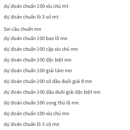
dự đoán chuẩn 100 xíu chủ mt
dự đoán chuẩn lô 3 số mt
Soi cầu chuẩn mn
dự đoán chuẩn 100 bao lô mn
dự đoán chuẩn 100 cặp xíu chủ mn
dự đoán chuẩn 100 đặc biệt mn
dự đoán chuẩn 100 giải tám mn
dự đoán chuẩn 100 sớ đầu đuôi giải 8 mn
dự đoán chuẩn 100 đầu đuôi giải đặc biệt mn
dự đoán chuẩn 100 song thủ lô mn
dự đoán chuẩn 100 xíu chủ mn
dự đoán chuẩn lô 3 số mn