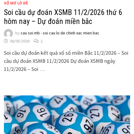
SỔ MƠ LÔ ĐỀ
Soi cầu dự đoán XSMB 11/2/2026 thứ 6
hôm nay – Dự đoán miền bắc
by
cau soi mb - soi cau lo de chinh xac mien bac
06/05/2026
2
Soi cầu dự đoán kết quả xổ số miền Bắc 11/2/2026 – Soi
cầu dự đoán XSMB 11/2/2026 Dự đoán XSMB ngày
11/2/2026 – Soi …