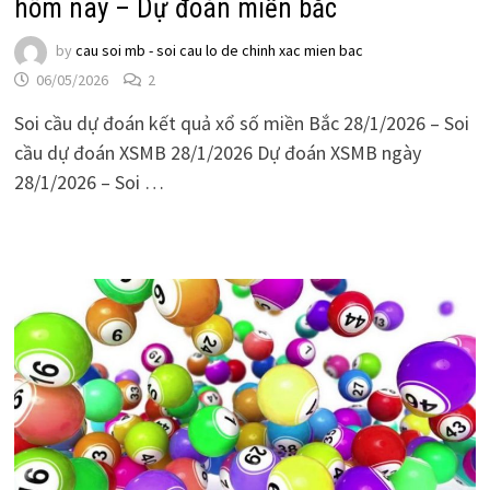
hôm nay – Dự đoán miền bắc
by
cau soi mb - soi cau lo de chinh xac mien bac
06/05/2026
2
Soi cầu dự đoán kết quả xổ số miền Bắc 28/1/2026 – Soi
cầu dự đoán XSMB 28/1/2026 Dự đoán XSMB ngày
28/1/2026 – Soi …