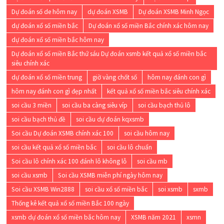
Dự đoán số de hôm nay
dự đoán XSMB
Dự đoán XSMB Minh Ngọc
dự đoán xổ số miền bắc
Dự đoán xổ số miền Bắc chính xác hôm nay
dự đoán xổ số miền bắc hôm nay
Dự đoán xổ số miền Bắc thứ sáu Dự đoán xsmb kết quả xổ số miền bắc
siêu chính xác
dự đoán xổ số miền trung
giờ vàng chốt số
hôm nay đánh con gì
hôm nay đánh con gì đẹp nhất
kết quả xổ số miền bắc siêu chính xác
soi cầu 3 miền
soi cầu ba càng siêu víp
soi cầu bạch thủ lô
soi cầu bạch thủ đề
soi cầu dự đoán kqxsmb
Soi cầu Dự đoán XSMB chính xác 100
soi cầu hôm nay
soi cầu kết quả xổ số miền bắc
soi cầu lô chuẩn
Soi cầu lô chính xác 100 đánh lô không lỗ
soi cầu mb
soi cầu xsmb
Soi cầu XSMB miễn phí ngày hôm nay
Soi cầu XSMB Win2888
soi cầu xổ số miền bắc
soi xsmb
sxmb
Thống kê kết quả xổ số miền Bắc 100 ngày
xsmb dự đoán xổ số miền bắc hôm nay
XSMB năm 2021
xsmn