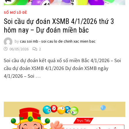
SỔ MƠ LÔ ĐỀ
Soi cầu dự đoán XSMB 4/1/2026 thứ 3
hôm nay – Dự đoán miền bắc
by
cau soi mb - soi cau lo de chinh xac mien bac
06/05/2026
2
Soi cầu dự đoán kết quả xổ số miền Bắc 4/1/2026 – Soi
cầu dự đoán XSMB 4/1/2026 Dự đoán XSMB ngày
4/1/2026 – Soi …