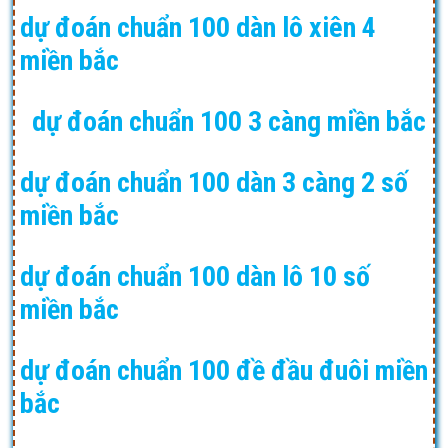
dự đoán chuẩn 100 dàn lô xiên 4
miền bắc
dự đoán chuẩn 100 3 càng miền bắc
dự đoán chuẩn 100 dàn 3 càng 2 số
miền bắc
dự đoán chuẩn 100 dàn lô 10 số
miền bắc
dự đoán chuẩn 100 đề đầu đuôi miền
bắc