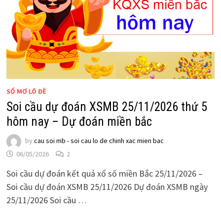
SỔ MƠ LÔ ĐỀ
Soi cầu dự đoán XSMB 25/11/2026 thứ 5
hôm nay – Dự đoán miền bắc
by
cau soi mb - soi cau lo de chinh xac mien bac
06/05/2026
2
Soi cầu dự đoán kết quả xổ số miền Bắc 25/11/2026 –
Soi cầu dự đoán XSMB 25/11/2026 Dự đoán XSMB ngày
25/11/2026 Soi cầu …