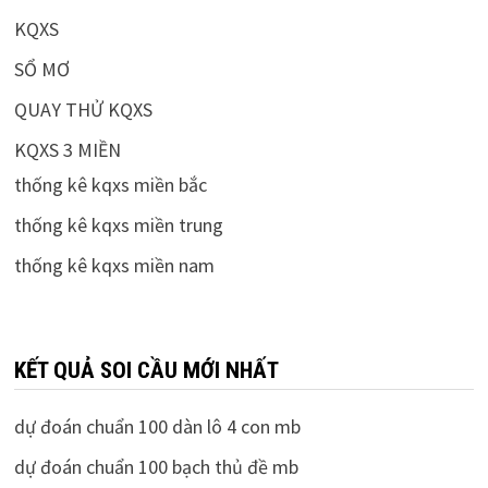
KQXS
SỔ MƠ
QUAY THỬ KQXS
KQXS 3 MIỀN
thống kê kqxs miền bắc
thống kê kqxs miền trung
thống kê kqxs miền nam
KẾT QUẢ SOI CẦU MỚI NHẤT
dự đoán chuẩn 100 dàn lô 4 con mb
dự đoán chuẩn 100 bạch thủ đề mb