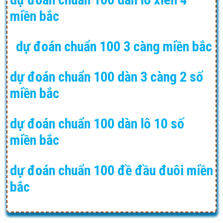
miền bắc
dự đoán chuẩn 100 3 càng miền bắc
dự đoán chuẩn 100 dàn 3 càng 2 số
miền bắc
dự đoán chuẩn 100 dàn lô 10 số
miền bắc
dự đoán chuẩn 100 đề đầu đuôi miền
bắc