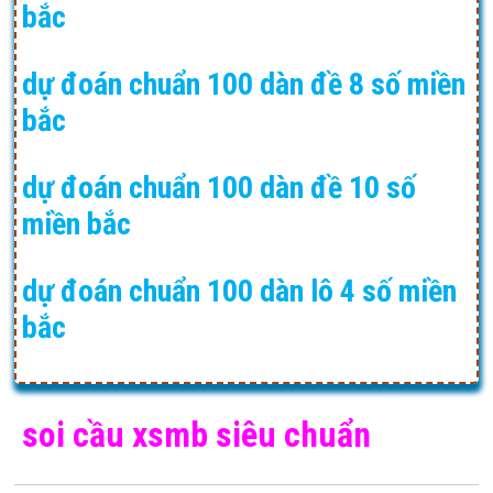
bắc
dự đoán chuẩn 100 dàn đề 8 số miền
bắc
dự đoán chuẩn 100 dàn đề 10 số
miền bắc
dự đoán chuẩn 100 dàn lô 4 số miền
bắc
soi cầu xsmb siêu chuẩn