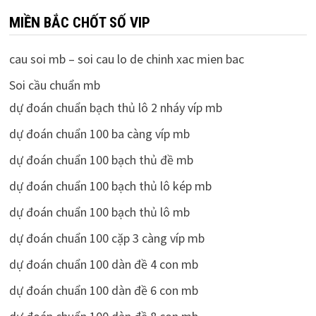
MIỀN BẮC CHỐT SỐ VIP
cau soi mb – soi cau lo de chinh xac mien bac
Soi cầu chuẩn mb
dự đoán chuẩn bạch thủ lô 2 nháy víp mb
dự đoán chuẩn 100 ba càng víp mb
dự đoán chuẩn 100 bạch thủ đề mb
dự đoán chuẩn 100 bạch thủ lô kép mb
dự đoán chuẩn 100 bạch thủ lô mb
dự đoán chuẩn 100 cặp 3 càng víp mb
dự đoán chuẩn 100 dàn đề 4 con mb
dự đoán chuẩn 100 dàn đề 6 con mb