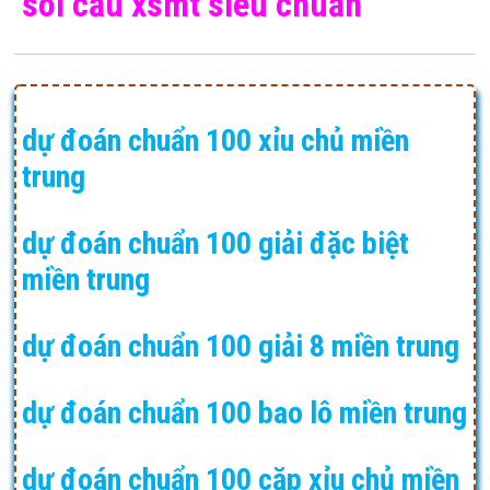
soi cầu xsmt siêu chuẩn
dự đoán chuẩn 100 xỉu chủ miền
trung
dự đoán chuẩn 100 giải đặc biệt
miền trung
dự đoán chuẩn 100 giải 8 miền trung
dự đoán chuẩn 100 bao lô miền trung
dự đoán chuẩn 100 cặp xỉu chủ miền