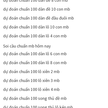
dự đoán chuẩn 100 dàn đề 8 con mb
dự đoán chuẩn 100 dàn đề 10 con mb
dự đoán chuẩn 100 dàn đề đầu đuôi mb
dự đoán chuẩn 100 dàn lô 10 con mb
dự đoán chuẩn 100 dàn lô 4 con mb
Soi cầu chuẩn mb hôm nay
dự đoán chuẩn 100 dàn lô 6 con mb
dự đoán chuẩn 100 dàn lô 8 con mb
dự đoán chuẩn 100 lô xiên 2 mb
dự đoán chuẩn 100 lô xiên 3 mb
dự đoán chuẩn 100 lô xiên 4 mb
dự đoán chuẩn 100 song thủ đề mb
dự đoán chuẩn 100 song thủ lô kép mb