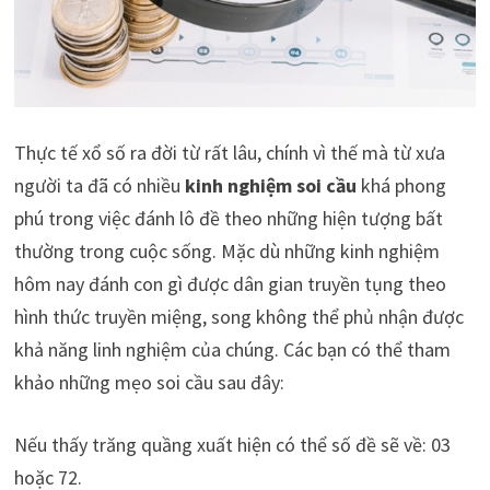
Thực tế xổ số ra đời từ rất lâu, chính vì thế mà từ xưa
người ta đã có nhiều
kinh nghiệm soi cầu
khá phong
phú trong việc đánh lô đề theo những hiện tượng bất
thường trong cuộc sống. Mặc dù những kinh nghiệm
hôm nay đánh con gì được dân gian truyền tụng theo
hình thức truyền miệng, song không thể phủ nhận được
khả năng linh nghiệm của chúng. Các bạn có thể tham
khảo những mẹo soi cầu sau đây:
Nếu thấy trăng quầng xuất hiện có thể số đề sẽ về: 03
hoặc 72.