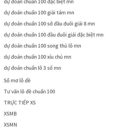
dự đoán chuẩn 100 đặc biệt mn
dự đoán chuẩn 100 giải tám mn
dự đoán chuẩn 100 sớ đầu đuôi giải 8 mn
dự đoán chuẩn 100 đầu đuôi giải đặc biệt mn
dự đoán chuẩn 100 song thủ lô mn
dự đoán chuẩn 100 xíu chủ mn
dự đoán chuẩn lô 3 số mn
Sổ mơ lô đề
Tư vấn lô đề chuẩn 100
TRỰC TIẾP XS
XSMB
XSMN