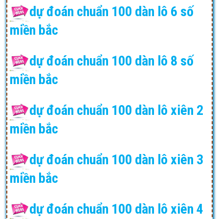
dự đoán chuẩn 100 dàn lô 6 số
miền bắc
dự đoán chuẩn 100 dàn lô 8 số
miền bắc
dự đoán chuẩn 100 dàn lô xiên 2
miền bắc
dự đoán chuẩn 100 dàn lô xiên 3
miền bắc
dự đoán chuẩn 100 dàn lô xiên 4