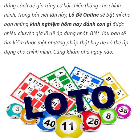
đúng cách để gia tăng cơ hội chiến thắng cho chính
mình. Trong bài viết lần này,
Lô Đề Online
sẽ bật mí cho
bạn những
kinh nghiệm hôm nay đánh con gì
được
nhiều chuyên gia lô đề áp dụng nhất. Biết đâu bạn sẽ
tìm kiếm được một phương pháp thật hay để có thể áp
dụng cho chính mình. Cùng khám phá ngay nào.