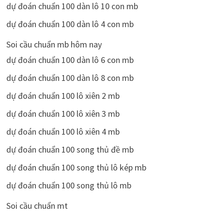
dự đoán chuẩn 100 dàn lô 10 con mb
dự đoán chuẩn 100 dàn lô 4 con mb
Soi cầu chuẩn mb hôm nay
dự đoán chuẩn 100 dàn lô 6 con mb
dự đoán chuẩn 100 dàn lô 8 con mb
dự đoán chuẩn 100 lô xiên 2 mb
dự đoán chuẩn 100 lô xiên 3 mb
dự đoán chuẩn 100 lô xiên 4 mb
dự đoán chuẩn 100 song thủ đề mb
dự đoán chuẩn 100 song thủ lô kép mb
dự đoán chuẩn 100 song thủ lô mb
Soi cầu chuẩn mt