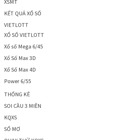
XSMT
KẾT QUẢ XỔ SỐ
VIETLOTT
XỔ SỐ VIETLOTT
Xổ số Mega 6/45
Xổ Số Max 3D
Xổ Số Max 4D
Power 6/55
THỐNG KÊ
SOI CẦU 3 MIỀN
KQXS
SỔ MƠ