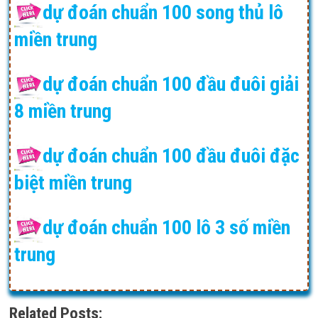
dự đoán chuẩn 100 song thủ lô
miền trung
dự đoán chuẩn 100 đầu đuôi giải
8 miền trung
dự đoán chuẩn 100 đầu đuôi đặc
biệt miền trung
dự đoán chuẩn 100 lô 3 số miền
trung
Related Posts: