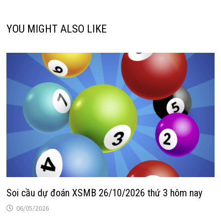
YOU MIGHT ALSO LIKE
Soi cầu dự đoán XSMB 26/10/2026 thứ 3 hôm nay
06/05/2026