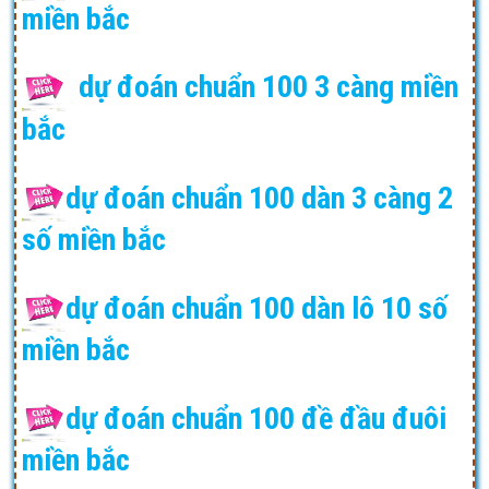
miền bắc
dự đoán chuẩn 100 3 càng miền
bắc
dự đoán chuẩn 100 dàn 3 càng 2
số miền bắc
dự đoán chuẩn 100 dàn lô 10 số
miền bắc
dự đoán chuẩn 100 đề đầu đuôi
miền bắc