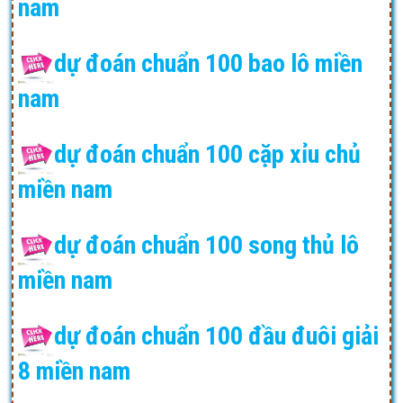
nam
dự đoán chuẩn 100 bao lô miền
nam
dự đoán chuẩn 100 cặp xỉu chủ
miền nam
dự đoán chuẩn 100 song thủ lô
miền nam
dự đoán chuẩn 100 đầu đuôi giải
8 miền nam