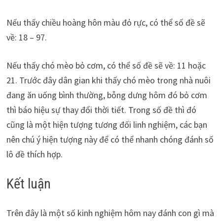
Nếu thấy chiều hoàng hôn màu đỏ rực, có thể số đề sẽ
về: 18 – 97.
Nếu thấy chó mèo bỏ cơm, có thể số đề sẽ về: 11 hoặc
21. Trước đây dân gian khi thấy chó mèo trong nhà nuôi
đang ăn uống bình thường, bỗng dưng hôm đó bỏ cơm
thì báo hiệu sự thay đổi thời tiết. Trong số đề thì đó
cũng là một hiện tượng tương đối linh nghiệm, các bạn
nên chú ý hiện tượng này để có thể nhanh chóng đánh số
lô đề thích hợp.
Kết luận
Trên đây là một số kinh nghiệm hôm nay đánh con gì mà