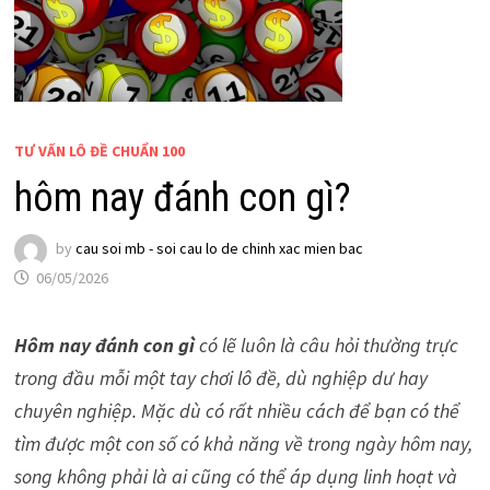
TƯ VẤN LÔ ĐỀ CHUẨN 100
hôm nay đánh con gì?
by
cau soi mb - soi cau lo de chinh xac mien bac
06/05/2026
Hôm nay đánh con gì
có lẽ luôn là câu hỏi thường trực
trong đầu mỗi một tay chơi lô đề, dù nghiệp dư hay
chuyên nghiệp. Mặc dù có rất nhiều cách để bạn có thể
tìm được một con số có khả năng về trong ngày hôm nay,
song không phải là ai cũng có thể áp dụng linh hoạt và