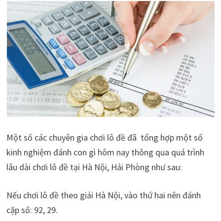
Một số các chuyên gia chơi lô đề đã tổng hợp một số
kinh nghiệm đánh con gì hôm nay thông qua quá trình
lâu dài chơi lô đề tại Hà Nội, Hải Phòng như sau:
Nếu chơi lô đề theo giải Hà Nội, vào thứ hai nên đánh
cặp số: 92, 29.