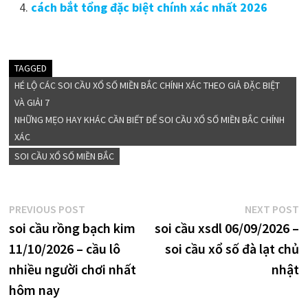
cách bắt tổng đặc biệt chính xác nhất 2026
TAGGED
HÉ LỘ CÁC SOI CẦU XỔ SỐ MIỀN BẮC CHÍNH XÁC THEO GIẢ ĐẶC BIỆT
VÀ GIẢI 7
NHỮNG MẸO HAY KHÁC CẦN BIẾT ĐỂ SOI CẦU XỔ SỐ MIỀN BẮC CHÍNH
XÁC
SOI CẦU XỔ SỐ MIỀN BẮC
Điều
Previous
N
PREVIOUS POST
NEXT POST
post:
p
soi cầu rồng bạch kim
soi cầu xsdl 06/09/2026 –
hướng
11/10/2026 – cầu lô
soi cầu xổ số đà lạt chủ
bài
nhiều người chơi nhất
nhật
viết
hôm nay