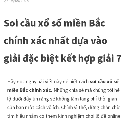
06/05/2026
Soi cầu xổ số miền Bắc
chính xác nhất dựa vào
giải đặc biệt kết hợp giải 7
Hãy đọc ngay bài viết này để biết cách
soi cầu xổ số
miền Bắc chính xác.
Những chia sẻ mà chúng tôi hé
lộ dưới đây tin rằng sẽ không làm lãng phí thời gian
của bạn một cách vô ích. Chính vì thế, đừng chần chừ
tìm hiểu nhằm có thêm kinh nghiệm chơi lô đề online.