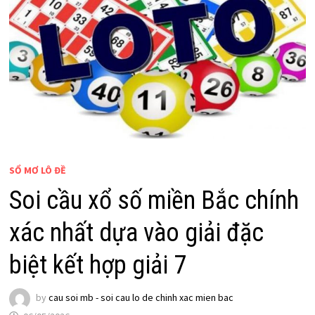
SỔ MƠ LÔ ĐỀ
Soi cầu xổ số miền Bắc chính
xác nhất dựa vào giải đặc
biệt kết hợp giải 7
by
cau soi mb - soi cau lo de chinh xac mien bac