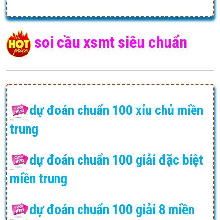
soi cầu xsmt siêu chuẩn
dự đoán chuẩn 100 xỉu chủ miền
trung
dự đoán chuẩn 100 giải đặc biệt
miền trung
dự đoán chuẩn 100 giải 8 miền