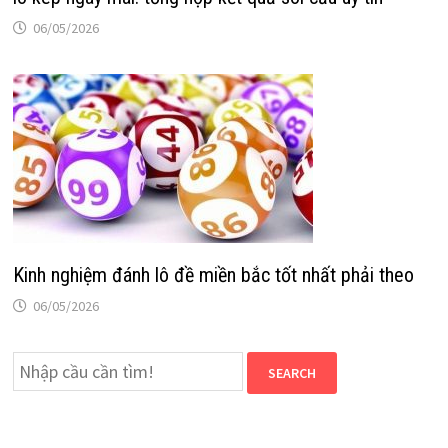
06/05/2026
Kinh nghiệm đánh lô đề miền bắc tốt nhất phải theo
06/05/2026
SEARCH