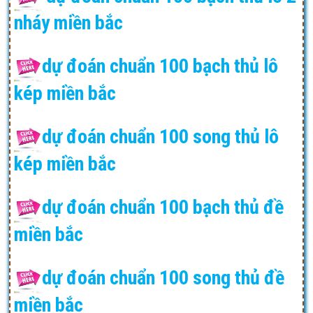
nháy miền bắc
dự đoán chuẩn 100 bạch thủ lô
kép miền bắc
dự đoán chuẩn 100 song thủ lô
kép miền bắc
dự đoán chuẩn 100 bạch thủ đề
miền bắc
dự đoán chuẩn 100 song thủ đề
miền bắc